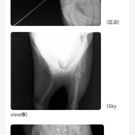
（圧迫）
（Sky
view像）