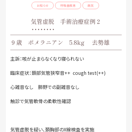
お知らせ
呼吸器疾患
病気
気管虚脱 手術治療症例２
９歳 ポメラニアン 5.8kg 去勢雄
主訴：咳が止まらなくなり寝られない
臨床症状：頚部気管狭窄音++ cough test(++)
心雑音なし 肺野での副雑音なし
触診で気管軟骨の柔軟性確認
気管虚脱を疑い、頚胸部のX線検査を実施